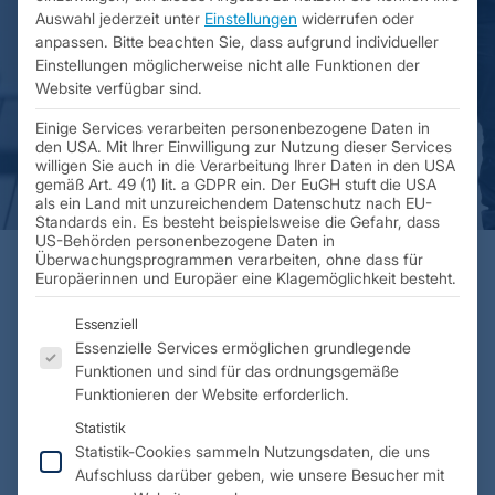
Factory ist führend
Auswahl jederzeit unter
Einstellungen
widerrufen oder
im 3D-Metall-Druck
anpassen.
Bitte beachten Sie, dass aufgrund individueller
Einstellungen möglicherweise nicht alle Funktionen der
Website verfügbar sind.
Einige Services verarbeiten personenbezogene Daten in
den USA. Mit Ihrer Einwilligung zur Nutzung dieser Services
willigen Sie auch in die Verarbeitung Ihrer Daten in den USA
gemäß Art. 49 (1) lit. a GDPR ein. Der EuGH stuft die USA
als ein Land mit unzureichendem Datenschutz nach EU-
Standards ein. Es besteht beispielsweise die Gefahr, dass
US-Behörden personenbezogene Daten in
Überwachungsprogrammen verarbeiten, ohne dass für
Europäerinnen und Europäer eine Klagemöglichkeit besteht.
Es folgt eine Liste der Service-Gruppen, für die eine E
Essenziell
Essenzielle Services ermöglichen grundlegende
Funktionen und sind für das ordnungsgemäße
Funktionieren der Website erforderlich.
Robert Hofmann GmbH bietet
erstklassige Metall-Additive
Statistik
Statistik-Cookies sammeln Nutzungsdaten, die uns
Fertigungsdienstleistungen für die
Aufschluss darüber geben, wie unsere Besucher mit
Industrie.