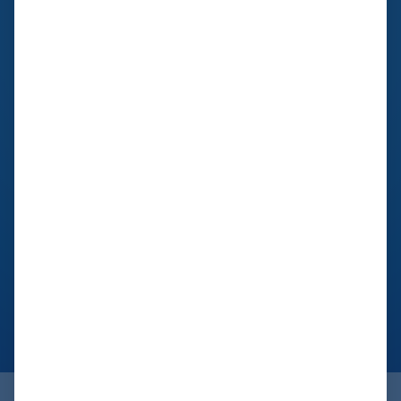
basierend auf dem vom Kunden bereitgestellten CAD-
Entwurf, der ermöglichte eine präzise Fertigung mittels
Metall 3D-Druck. Das Ergebnis war eine
Gewichtsreduzierung von mindestens 10 % im Vergleich zur
herkömmlichen Produktion und eine Steigerung der
Steifigkeit um 100 % in bestimmten Bereichen.
Erfahren Sie mehr