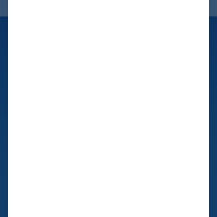
Additive Fertigung für komplexe Gehäuse
AM-Motorblock für den
Rennsport
Entdecken Sie, wie die Robert Hofmann GmbH die Grenzen
der werkzeuglosen additiven Fertigung neu definiert hat!
Mit einer Ausgangssituation, die komplexe Anforderungen
und eine Genauigkeit von 0,02 mm erforderte, standen wir
vor der Herausforderung, Mediendichtheit und
Maßgenauigkeit sicherzustellen.
Unsere Lösung war ein optimiertes Produktdesign,