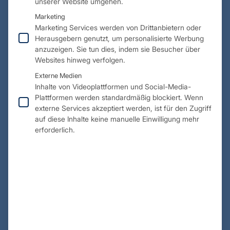
unserer Website umgehen.
Marketing
Die fortschrittliche Powder Bed Fusion-Technologie
Marketing Services werden von Drittanbietern oder
bietet innovative Lösungen für Ihre
Herausgebern genutzt, um personalisierte Werbung
Industrieanforderungen. Mit Verfahren wie DMLM
anzuzeigen. Sie tun dies, indem sie Besucher über
fertigen wir präzise komplexe Metallteile, entwickeln
Websites hinweg verfolgen.
maßgeschneiderte Lösungen und gewährleisten hohe
Externe Medien
Dichte und Festigkeit.
Inhalte von Videoplattformen und Social-Media-
Vertrauen Sie auf unsere Beratung und Erfahrung.
Plattformen werden standardmäßig blockiert. Wenn
externe Services akzeptiert werden, ist für den Zugriff
auf diese Inhalte keine manuelle Einwilligung mehr
erforderlich.
Unser Team aus Experten verfügt
über langjährige Erfahrung
in der
Medizin, Luftfahrt,
Automobilindustrie und im