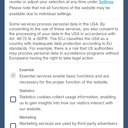
revoke or adjust your selection at any time under
Settings
.
Please note that not all functions of the website may be
available due to individual settings.
Some services process personal data in the USA. By
consenting to the use of these services, you also consent to
the processing of your data in the USA in accordance with
Art. 49 (1) lit. a GDPR. The ECJ classifies the USA as a
country with inadequate data protection according to EU
standards. For example, there is a risk that US authorities
may process personal data in surveillance programs without
Europeans having the right to take legal action.
The following is a list of the service groups for which 
Essential
Initial situation:
Essential services enable basic functions and are
Die Herstellung von Body Coils, die in der Medizintechnik
necessary for the proper function of the website.
zur Magnetresonanztomographie (MRT) eingesetzt werden,
Statistics
erfordert präzise und zuverlässige Fertigungsverfahren. Um
Statistics cookies collect usage information, enabling
die Effizienz und Qualität des Fertigungsprozesses zu
us to gain insights into how our visitors interact with
steigern, entschied man sich vor Jahren, das Verfahren
our website.
umzustellen und dabei die Vergusstechnologie unter
Marketing
Vakuum zu nutzen. Diese Methode ermöglicht eine höhere
Marketing services are used by third-party advertisers
Präzision, eine Integration von diversen Funktionen und