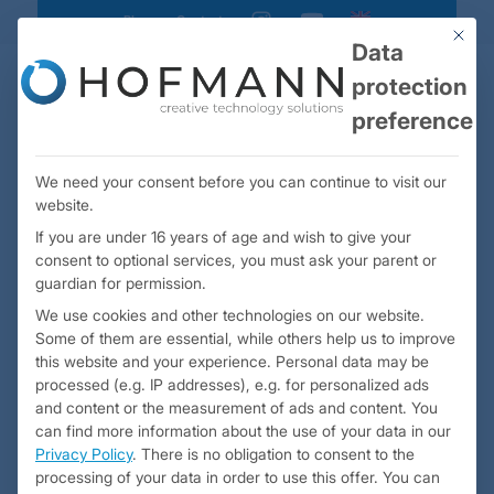
Blog
Contact
instagram
youtube
This bu
Data
protection
preference
We need your consent before you can continue to visit our
website.
If you are under 16 years of age and wish to give your
consent to optional services, you must ask your parent or
guardian for permission.
We use cookies and other technologies on our website.
Body Coils
– Innovative
Some of them are essential, while others help us to improve
Werkzeugtechnik
this website and your experience.
Personal data may be
processed (e.g. IP addresses), e.g. for personalized ads
and content or the measurement of ads and content.
You
can find more information about the use of your data in our
Privacy Policy
.
There is no obligation to consent to the
processing of your data in order to use this offer.
You can