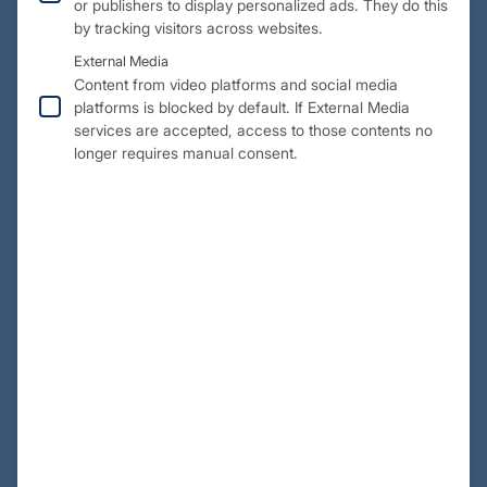
or publishers to display personalized ads. They do this
wirkt sich somit positiv auf das bildgebende Ergebnis aus.
by tracking visitors across websites.
External Media
Content from video platforms and social media
platforms is blocked by default. If External Media
services are accepted, access to those contents no
longer requires manual consent.
Challenges:
Die Entwicklung einer neuen Vergussform stellte mehrere
technische Herausforderungen dar. Eine zentrale
Herausforderung bestand darin, eine Werkzeug zu
entwickeln, dass für den Verguss unter Vakuum geeignet ist
und den Fertigungsbedingungen bei Temperaturen bis zu
130°C standhält. Darüber hinaus musste die Form so
gestaltet sein, dass sie unterschiedliche Geometrien