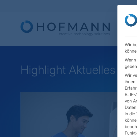
Wir be
könne
Wenn S
Highlight Aktuelles
geben 
Wir v
ihnen 
Erfah
B. IP-
von An
Daten 
in die
können
beacht
Funkti