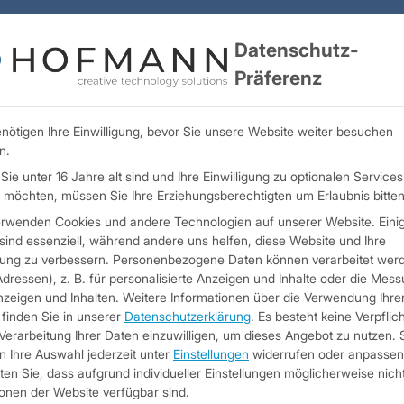
Datenschutz-
Präferenz
Unternehmen
Leistungen
Technologien
Bra
nötigen Ihre Einwilligung, bevor Sie unsere Website weiter besuchen
n.
ie unter 16 Jahre alt sind und Ihre Einwilligung zu optionalen Services
möchten, müssen Sie Ihre Erziehungsberechtigten um Erlaubnis bitten
erwenden Cookies und andere Technologien auf unserer Website. Eini
sind essenziell, während andere uns helfen, diese Website und Ihre
rung zu verbessern.
Personenbezogene Daten können verarbeitet werd
Adressen), z. B. für personalisierte Anzeigen und Inhalte oder die Mes
zeigen und Inhalten.
Weitere Informationen über die Verwendung Ihre
/
Blog
Termine & Mes
finden Sie in unserer
Datenschutzerklärung
.
Es besteht keine Verpflic
 Verarbeitung Ihrer Daten einzuwilligen, um dieses Angebot zu nutzen.
 Ihre Auswahl jederzeit unter
Einstellungen
widerrufen oder anpassen
en Sie, dass aufgrund individueller Einstellungen möglicherweise nicht
onen der Website verfügbar sind.
Termine & Messen 