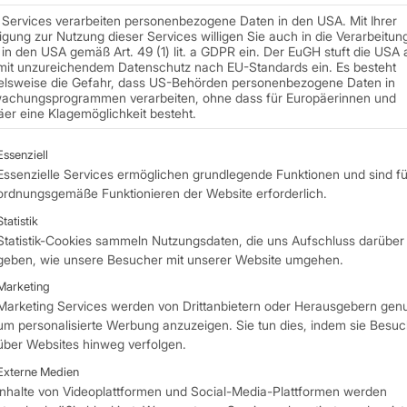
 Services verarbeiten personenbezogene Daten in den USA. Mit Ihrer
ligung zur Nutzung dieser Services willigen Sie auch in die Verarbeitung
in den USA gemäß Art. 49 (1) lit. a GDPR ein. Der EuGH stuft die USA a
mit unzureichendem Datenschutz nach EU-Standards ein. Es besteht
Erfolgreiche Zusam
ielsweise die Gefahr, dass US-Behörden personenbezogene Daten in
achungsprogrammen verarbeiten, ohne dass für Europäerinnen und
Weiterlesen
er eine Klagemöglichkeit besteht.
olgt eine Liste der Service-Gruppen, für die e
Essenziell
Essenzielle Services ermöglichen grundlegende Funktionen und sind fü
ordnungsgemäße Funktionieren der Website erforderlich.
Statistik
Statistik-Cookies sammeln Nutzungsdaten, die uns Aufschluss darüber
geben, wie unsere Besucher mit unserer Website umgehen.
Marketing
Marketing Services werden von Drittanbietern oder Herausgebern genu
um personalisierte Werbung anzuzeigen. Sie tun dies, indem sie Besu
über Websites hinweg verfolgen.
 Trends und Einblicke
Externe Medien
Inhalte von Videoplattformen und Social-Media-Plattformen werden