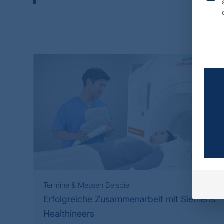
Termine & Messen Beispiel
Erfolgreiche Zusammenarbeit mit Siemens
Healthineers